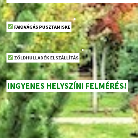
FAKIVÁGÁS PUSZTAMISKE
ZÖLDHULLADÉK ELSZÁLLÍTÁS
INGYENES HELYSZÍNI FELMÉRÉS!