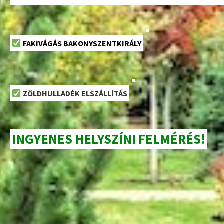
FAKIVÁGÁS BAKONYSZENTKIRÁLY
ZÖLDHULLADÉK ELSZÁLLÍTÁS
INGYENES HELYSZÍNI FELMÉRÉS!