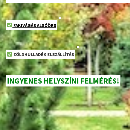
FAKIVÁGÁS ALSÓÖRS
ZÖLDHULLADÉK ELSZÁLLÍTÁS
INGYENES HELYSZÍNI FELMÉRÉS!